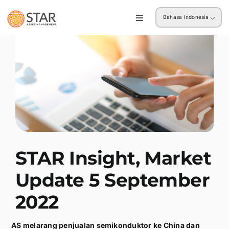
Skip
Bahasa Indonesia
to
Toggle
Navigation
content
Ritel
Institusi
STAR Insight, Market
Update 5 September
2022
AS melarang penjualan semikonduktor ke China dan