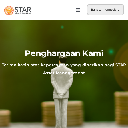
Skip
Bahasa Indonesia
to
Toggle
Navigation
content
Ritel
Institusi
Penghargaan Kami
Terima kasih atas kepercayaan yang diberikan bagi STAR
Asset Management