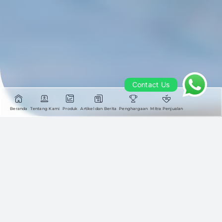
Contact Us
Contact Us
Beranda
Tentang Kami
Produk
Artikel dan Berita
Penghargaan
Mitra Penjualan
Daftar Pertanyaan