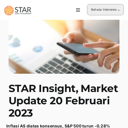
Skip
Bahasa Indonesia
to
Toggle
Navigation
content
Ritel
Institusi
STAR Insight, Market
Update 20 Februari
2023
Inflasi AS diatas konsensus, S&P 500 turun -0.28%