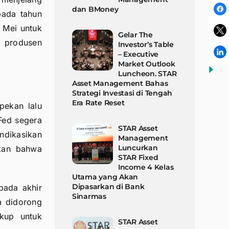
dan BMoney
pada tahun
2 Mei untuk
Gelar The
a produsen
Investor’s Table
– Executive
Market Outlook
Luncheon. STAR
Asset Management Bahas
Strategi Investasi di Tengah
Era Rate Reset
pekan lalu
Fed segera
STAR Asset
dikasikan
Management
Luncurkan
akan bahwa
STAR Fixed
Income 4 Kelas
Utama yang Akan
Dipasarkan di Bank
pada akhir
Sinarmas
a didorong
ukup untuk
STAR Asset