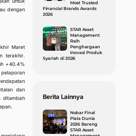
gkan untuk
Most Trusted
Financial Brands Awards
jau dengan
2026
STAR Asset
Management
Raih
Penghargaan
khir Maret
Inovasi Produk
 terakhir.
Syariah di 2026
buh +40.4%
r pelaporan
pendapatan
ntalan dan
Berita Lainnya
% ditambah
epan.
Nobar Final
Piala Dunia
2026 Bareng
STAR Asset
 menjelang
Management