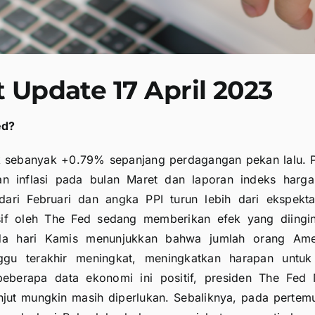
 Update 17 April 2023
ed?
k sebanyak +0.79% sepanjang perdagangan pekan lalu. 
an inflasi pada bulan Maret dan laporan indeks harg
ri Februari dan angka PPI turun lebih dari ekspektas
if oleh The Fed sedang memberikan efek yang diingi
 pada hari Kamis menunjukkan bahwa jumlah orang Am
gu terakhir meningkat, meningkatkan harapan untuk
beberapa data ekonomi ini positif, presiden The Fed
njut mungkin masih diperlukan. Sebaliknya, pada pertem