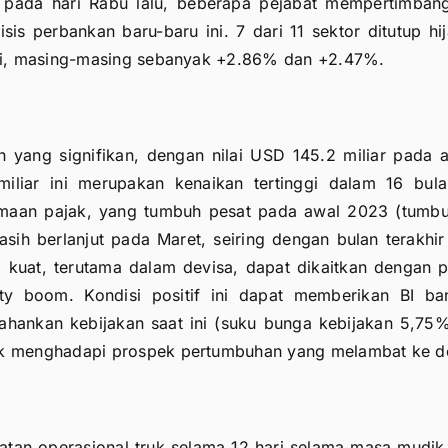
n pada hari Rabu lalu, beberapa pejabat mempertimban
is perbankan baru-baru ini. 7 dari 11 sektor ditutup hi
rgi, masing-masing sebanyak +2.86% dan +2.47%.
 yang signifikan, dengan nilai USD 145.2 miliar pada a
iar ini merupakan kenaikan tertinggi dalam 16 bulan
rimaan pajak, yang tumbuh pesat pada awal 2023 (tum
asih berlanjut pada Maret, seiring dengan bulan terakhi
kuat, terutama dalam devisa, dapat dikaitkan dengan 
 boom. Kondisi positif ini dapat memberikan BI ba
rtahankan kebijakan saat ini (suku bunga kebijakan 5,75
tuk menghadapi prospek pertumbuhan yang melambat ke d
tan operasional truk selama 12 hari selama masa mudik