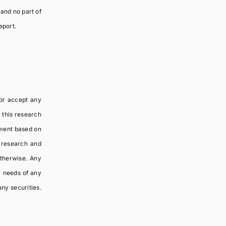
 and no part of
eport.
nor accept any
n this research
tment based on
y research and
otherwise. Any
r needs of any
any securities.