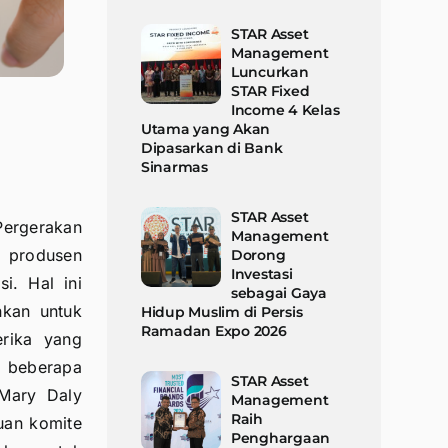
STAR Asset
Management
Luncurkan
STAR Fixed
Income 4 Kelas
Utama yang Akan
Dipasarkan di Bank
Sinarmas
STAR Asset
Pergerakan
Management
a produsen
Dorong
Investasi
i. Hal ini
sebagai Gaya
nkan untuk
Hidup Muslim di Persis
Ramadan Expo 2026
erika yang
 beberapa
STAR Asset
 Mary Daly
Management
Raih
uan komite
Penghargaan