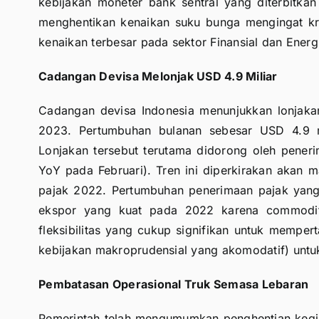
kebijakan moneter bank sentral yang diterbitka
menghentikan kenaikan suku bunga mengingat kris
kenaikan terbesar pada sektor Finansial dan Ene
Cadangan Devisa Melonjak USD 4.9 Miliar
Cadangan devisa Indonesia menunjukkan lonjakan
2023. Pertumbuhan bulanan sebesar USD 4.9 mil
Lonjakan tersebut terutama didorong oleh pene
YoY pada Februari). Tren ini diperkirakan akan m
pajak 2022. Pertumbuhan penerimaan pajak yang 
ekspor yang kuat pada 2022 karena commodity
fleksibilitas yang cukup signifikan untuk mempe
kebijakan makroprudensial yang akomodatif) un
Pembatasan Operasional Truk Semasa Lebaran
Pemerintah telah mengumumkan penghentian kegia