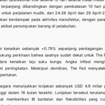
n terpanjang dibandingkan dengan pembatasan 10 hari 
l untuk perjalanan mudik, dan 24-26 April dan 29 April-
an akan berdampak pada aktivitas manufaktur, dengan par
 akibat penumpukan barang di pelabuhan.
i kenaikan sebanyak +0.79% sepanjang perdagangan 
ukung perkiraan bahwa saatnya sudah dekat untuk The 
ra kenaikan laju suku bunga. Angka inflasi mengin
mi peningkatan. Meskipun demikian, The Fed menyat
iperlukan.
egara menunjukkan lonjakan sebanyak USD 4.9 miliar 
nggi dalam 16 bulan terakhir. Lonjakan tersebut terutam
pat memberikan BI bantalan dan fleksibilitas yang c