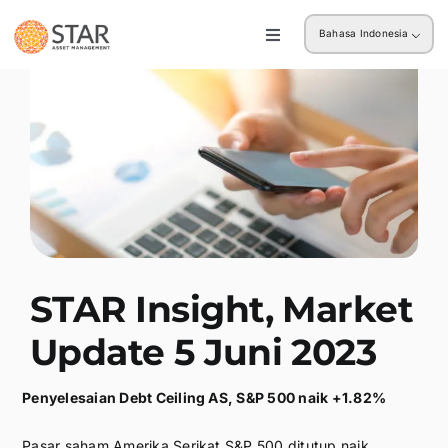
Skip
Bahasa Indonesia
to
Toggle
Navigation
content
Ritel
Institusi
STAR Insight, Market
Update 5 Juni 2023
Penyelesaian Debt Ceiling AS, S&P 500 naik +1.82%
Pasar saham Amerika Serikat S&P 500 ditutup naik