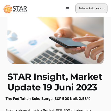
Skip
Bahasa Indonesia
to
Toggle
Navigation
content
Ritel
Institusi
STAR Insight, Market
Update 19 Juni 2023
The Fed Tahan Suku Bunga, S&P 500 Naik 2.58%
Pasar saham Amerika Serikat S&P 500 ditutup naik