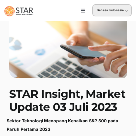
Skip
Bahasa Indonesia
to
Toggle
Navigation
content
Ritel
Institusi
STAR Insight, Market
Update 03 Juli 2023
Sektor Teknologi Menopang Kenaikan S&P 500 pada
Paruh Pertama 2023