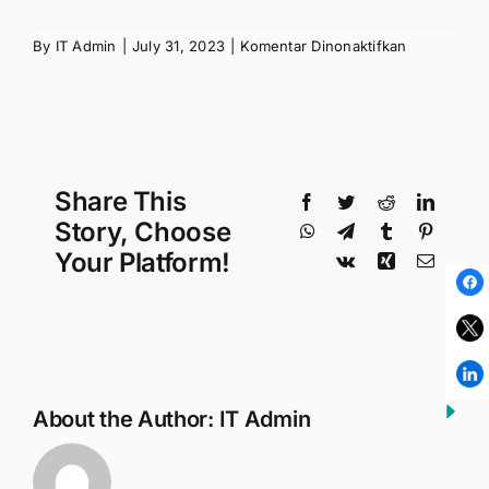
pada
By
IT Admin
|
July 31, 2023
|
Komentar Dinonaktifkan
PT
Takjub
Teknologi
Indonesia
(AJAIB)
Share This
Facebook
Twitter
Reddit
Linked
Story, Choose
WhatsApp
Telegram
Tumblr
Pinteres
Your Platform!
Vk
Xing
Email
About the Author:
IT Admin