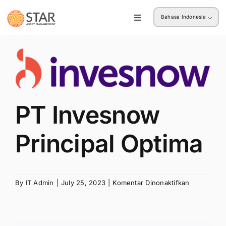
Skip
Previous
Next
Bahasa Indonesia
to
Toggle
Navigation
content
Ritel
View
Larger
Institusi
Image
PT Invesnow
Principal Optima
pada
By
IT Admin
|
July 25, 2023
|
Komentar Dinonaktifkan
PT
Invesnow
Principal