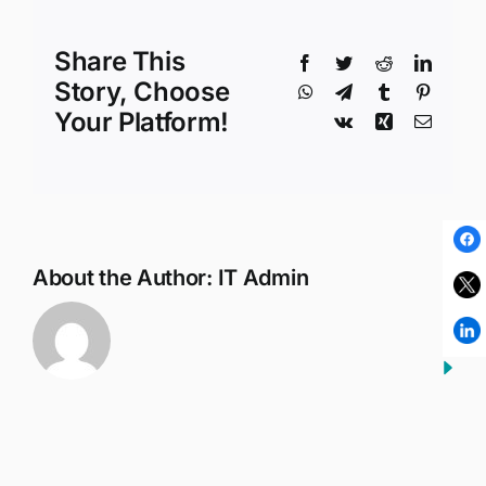
Optima
Share This
Facebook
Twitter
Reddit
Linked
Story, Choose
WhatsApp
Telegram
Tumblr
Pinteres
Your Platform!
Vk
Xing
Email
About the Author:
IT Admin