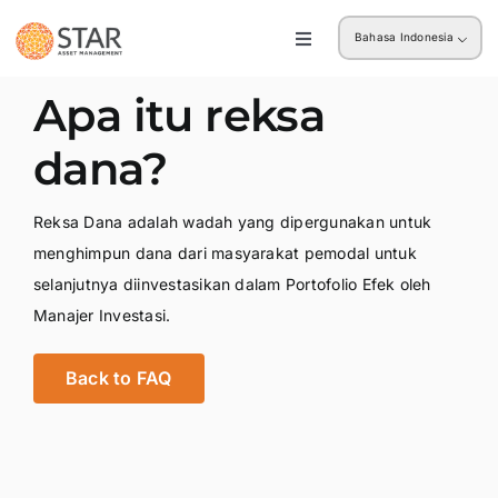
Skip
Bahasa Indonesia
to
Toggle
Navigation
content
Ritel
Apa itu reksa
dana?
Institusi
Reksa Dana adalah wadah yang dipergunakan untuk
menghimpun dana dari masyarakat pemodal untuk
selanjutnya diinvestasikan dalam Portofolio Efek oleh
Manajer Investasi.
Back to FAQ