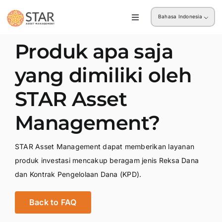
Skip
Bahasa Indonesia
to
Toggle
Navigation
content
Ritel
Produk apa saja
yang dimiliki oleh
Institusi
STAR Asset
Management?
STAR Asset Management dapat memberikan layanan
produk investasi mencakup beragam jenis Reksa Dana
dan Kontrak Pengelolaan Dana (KPD).
Back to FAQ