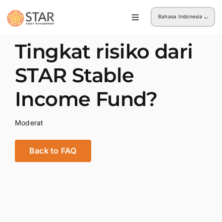
Skip
Bahasa Indonesia
to
Toggle
Navigation
content
Ritel
Tingkat risiko dari
STAR Stable
Institusi
Income Fund?
Moderat
Back to FAQ