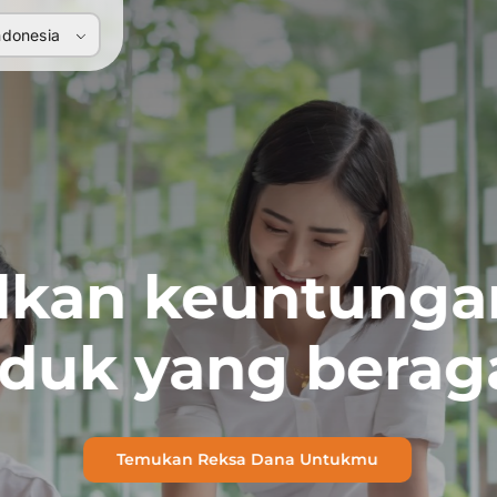
ndonesia
lkan keuntunga
duk yang bera
Temukan Reksa Dana Untukmu