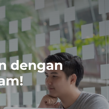
n dengan
gam!