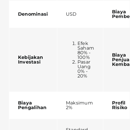
Biaya
Denominasi
USD
Pembe
Efek
Saham
80% -
Biaya
Kebijakan
100%
Penjua
Investasi
Pasar
Kembal
Uang
0% -
20%
Biaya
Maksimum
Profil
Pengalihan
2%
Risiko
Standard