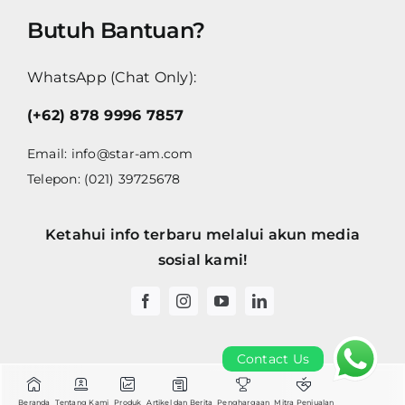
Butuh Bantuan?
WhatsApp (Chat Only):
(+62) 878 9996 7857
Email:
info@star-am.com
Telepon: (021) 39725678
Ketahui info terbaru melalui akun media
sosial kami!
Contact Us
Contact Us
Beranda
Tentang Kami
Produk
Artikel dan Berita
Penghargaan
Mitra Penjualan