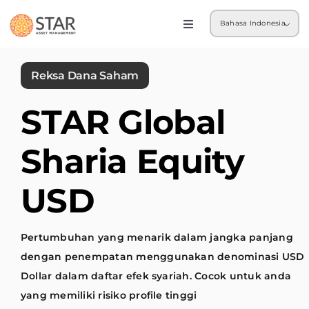
Skip
Bahasa Indonesia
to
Toggle
Navigation
content
Ritel
Reksa Dana Saham
Institusi
STAR Global
Sharia Equity
USD
Pertumbuhan yang menarik dalam jangka panjang
dengan penempatan menggunakan denominasi USD
Dollar dalam daftar efek syariah. Cocok untuk anda
yang memiliki risiko profile tinggi