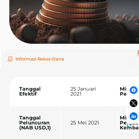
Informasi Reksa Dana
Tanggal
25 Januari
Minim
Efektif
2021
Pembe
Tanggal
Minim
Peluncuran
25 Mei 2021
Penjua
(NAB USD,1)
Kembal