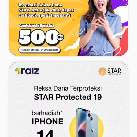
Promo Cashback BNI Sekuritas X
Star AM (III)
Periode Promo
15 September - 15 October 2022
Lihat Detail Promo
Promo Cashback Invesnow X Star
AM (II)
Periode Promo
01 October - 31 October 2022
Lihat Detail Promo