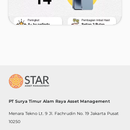
Promo Hadiah Raiz X Star AM #2
Periode Promo
19 November - 19 December 2019
PT Surya Timur Alam Raya Asset Management
Menara Tekno Lt. 9 Jl. Fachrudin No. 19 Jakarta Pusat
Lihat Detail Promo
10250