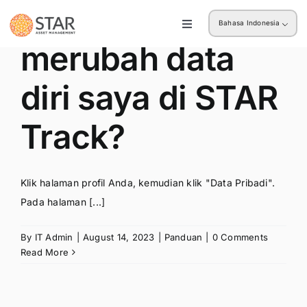
Bagaimana cara
Skip
Bahasa Indonesia
to
Toggle
Navigation
content
merubah data
Ritel
diri saya di STAR
Institusi
Track?
Klik halaman profil Anda, kemudian klik "Data Pribadi".
Pada halaman [...]
By
IT Admin
|
August 14, 2023
|
Panduan
|
0 Comments
Read More