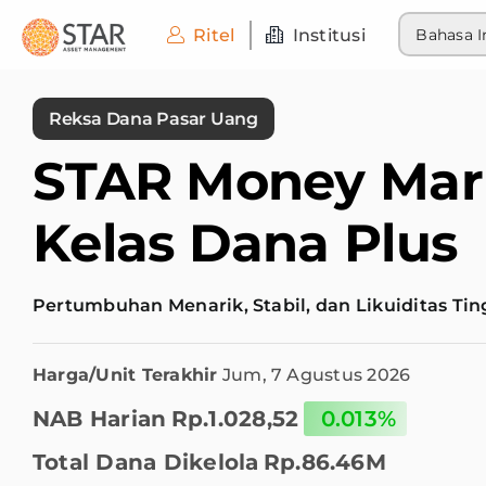
Skip
Ritel
Institusi
Bahasa I
to
content
Reksa Dana Pasar Uang
STAR Money Mark
Kelas Dana Plus
Pertumbuhan Menarik, Stabil, dan Likuiditas Tin
Harga/Unit Terakhir
Jum, 7 Agustus 2026
NAB Harian
Rp.1.028,52
0.013%
Total Dana Dikelola
Rp.86.46M