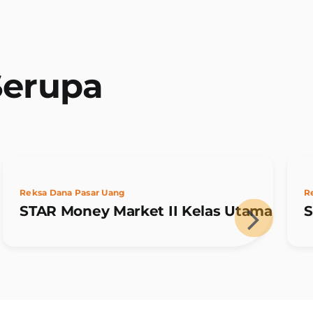
Serupa
Reksa Dana Pasar Uang
R
STAR Money Market II Kelas Utama
S