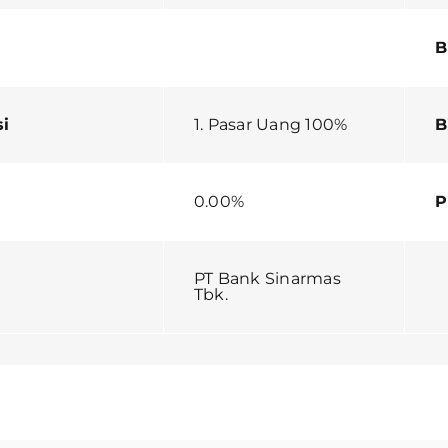
B
si
1. Pasar Uang 100%
B
0.00%
P
PT Bank Sinarmas
Tbk.