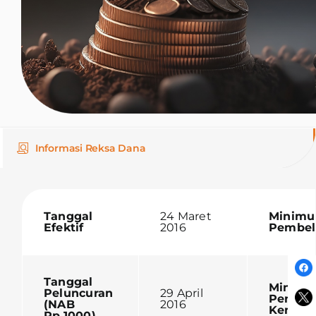
Informasi Reksa Dana
Tanggal
24 Maret
Minim
Efektif
2016
Pembel
Tanggal
Minim
Peluncuran
29 April
Penjua
(NAB
2016
Kembal
Rp,1000)