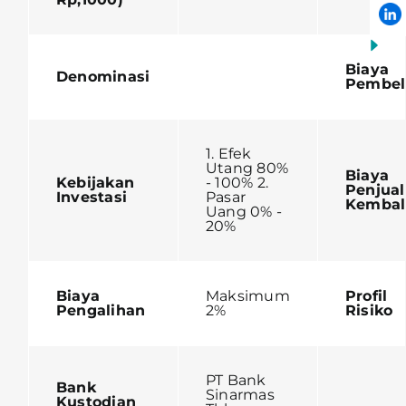
Biaya
Denominasi
Pembel
1. Efek
Utang 80%
Biaya
Kebijakan
- 100% 2.
Penjua
Investasi
Pasar
Kembal
Uang 0% -
20%
Biaya
Maksimum
Profil
Pengalihan
2%
Risiko
PT Bank
Bank
Sinarmas
Kustodian