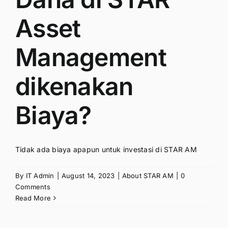
Asset
Management
dikenakan
Biaya?
Tidak ada biaya apapun untuk investasi di STAR AM
By
IT Admin
|
August 14, 2023
|
About STAR AM
|
0
Comments
Read More