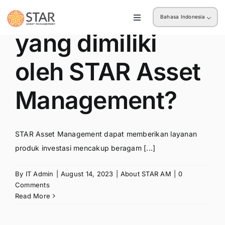
Produk apa saja
Skip
Bahasa Indonesia
to
Toggle
Navigation
content
yang dimiliki
Ritel
oleh STAR Asset
Institusi
Management?
STAR Asset Management dapat memberikan layanan
produk investasi mencakup beragam [...]
By
IT Admin
|
August 14, 2023
|
About STAR AM
|
0
Comments
Read More