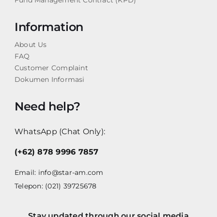
Fund Management Contract (KPD)
Information
About Us
FAQ
Customer Complaint
Dokumen Informasi
Need help?
WhatsApp (Chat Only):
(+62) 878 9996 7857
Email:
info@star-am.com
Telepon: (021) 39725678
Stay updated through our social media