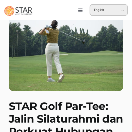
Skip
English
to
Toggle
Navigation
content
Retail
Institution
STAR Golf Par-Tee:
Jalin Silaturahmi dan
Perkuat Hubungan